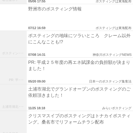
05/06 17:55
ポスティングは東海配布
野洲市のポスティング情報
07/12 16:59
ポスティングは東海配布
ポスティングの地味にツラいところ クレーム以外
にこんなことも!?
ポスティン･･･
07/08 14:31
神奈川ポスティングNEWS
PR: 平成２５年度の再エネ賦課金の負担額が決まり
ました！
PR: 平･･･
05/20 09:00
日本一のポスティング集客法
土浦市湖北でグランドオープンのポスティングのご
依頼頂きました！
土浦市湖北･･･
11/25 18:18
みらいポスティング
クリスマスイブのポスティングはトナカイポスティ
ング。桑名市でリフォームチラシ配布