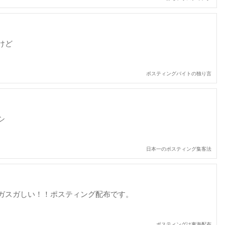
けど
ポスティングバイトの独り言
シ
日本一のポスティング集客法
ガスガしい！！ポスティング配布です。
ポスティングは東海配布