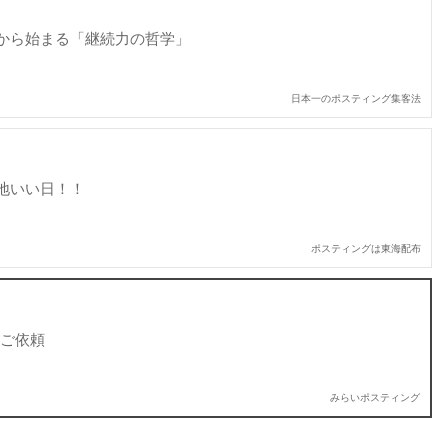
から始まる「継続力の哲学」
日本一のポスティング集客法
地いい日！！
ポスティングは東海配布
のご依頼
みらいポスティング