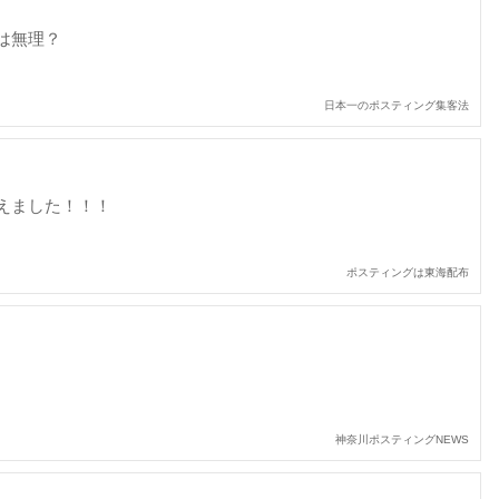
は無理？
日本一のポスティング集客法
えました！！！
ポスティングは東海配布
神奈川ポスティングNEWS