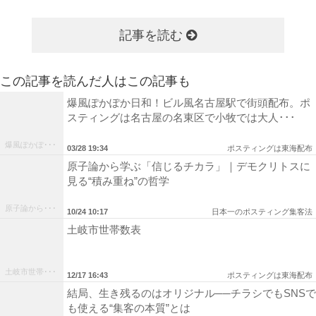
記事を読む
この記事を読んだ人はこの記事も
爆風ぽかぽか日和！ビル風名古屋駅で街頭配布。ポ
スティングは名古屋の名東区で小牧では大人･･･
爆風ぽかぽ･･･
03/28 19:34
ポスティングは東海配布
原子論から学ぶ「信じるチカラ」｜デモクリトスに
見る“積み重ね”の哲学
原子論から･･･
10/24 10:17
日本一のポスティング集客法
土岐市世帯数表
土岐市世帯･･･
12/17 16:43
ポスティングは東海配布
結局、生き残るのはオリジナル──チラシでもSNSで
も使える“集客の本質”とは