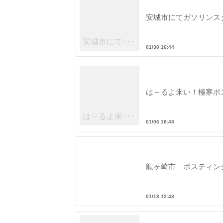
安城市にてガソリンス
安城市にて･･･
01/30 16:44
の街頭配･･･
は～るよ来い！極寒ポ
は～るよ来･･･
01/06 18:43
龍ヶ崎市 ポスティン
01/18 12:43